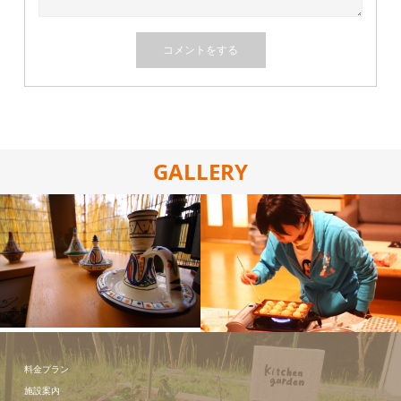
GALLERY
施設の写真
たこ焼き体
験！！
料金プラン
施設案内