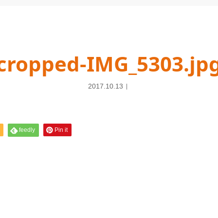
cropped-IMG_5303.jp
2017.10.13
feedly
Pin it