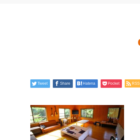
Tweet
Share
Hatena
Pocket
RSS