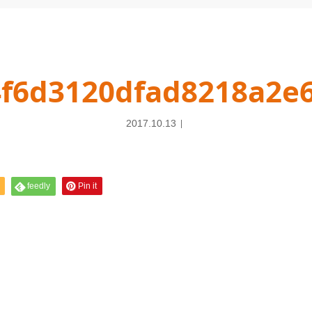
4f6d3120dfad8218a2e6
2017.10.13
feedly
Pin it