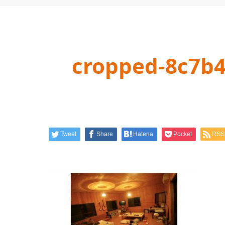
cropped-8c7b
Tweet
Share
Hatena
Pocket
RSS