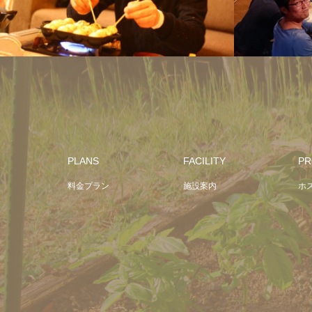
たこ焼き体験！！
PLANS
FACILITY
PR
料金プラン
施設案内
ホ