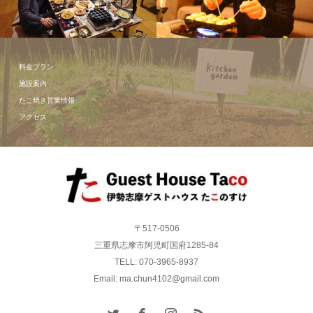
たこ焼き体
験！！
たこ焼きパ
ーティー！！
料金プラン
施設案内
たこ焼き営業情報
アクセス
〒517-0506
三重県志摩市阿児町国府1285-84
TELL: 070-3965-8937
Email: ma.chun4102@gmail.com