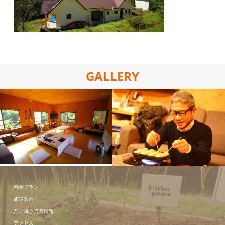
GALLERY
施設の写真
たこ焼き体
験！！
料金プラン
施設案内
たこ焼き営業情報
アクセス